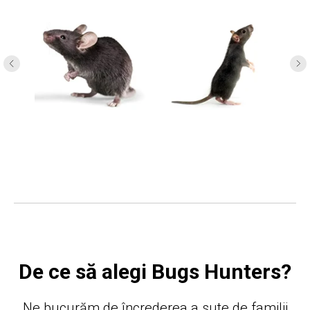
De ce să alegi Bugs Hunters?
Ne bucurăm de încrederea a sute de familii