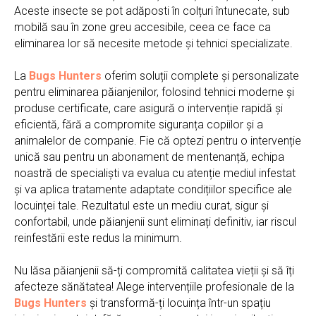
Aceste insecte se pot adăposti în colțuri întunecate, sub
mobilă sau în zone greu accesibile, ceea ce face ca
eliminarea lor să necesite metode și tehnici specializate.
La
Bugs Hunters
oferim soluții complete și personalizate
pentru eliminarea păianjenilor, folosind tehnici moderne și
produse certificate, care asigură o intervenție rapidă și
eficientă, fără a compromite siguranța copiilor și a
animalelor de companie. Fie că optezi pentru o intervenție
unică sau pentru un abonament de mentenanță, echipa
noastră de specialiști va evalua cu atenție mediul infestat
și va aplica tratamente adaptate condițiilor specifice ale
locuinței tale. Rezultatul este un mediu curat, sigur și
confortabil, unde păianjenii sunt eliminați definitiv, iar riscul
reinfestării este redus la minimum.
Nu lăsa păianjenii să-ți compromită calitatea vieții și să îți
afecteze sănătatea! Alege intervențiile profesionale de la
Bugs Hunters
și transformă-ți locuința într-un spațiu