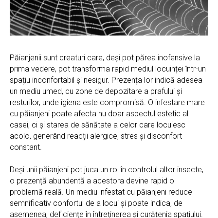
Păianjenii sunt creaturi care, deși pot părea inofensive la
prima vedere, pot transforma rapid mediul locuinței într-un
spațiu inconfortabil și nesigur. Prezența lor indică adesea
un mediu umed, cu zone de depozitare a prafului și
resturilor, unde igiena este compromisă. O infestare mare
cu păianjeni poate afecta nu doar aspectul estetic al
casei, ci și starea de sănătate a celor care locuiesc
acolo, generând reacții alergice, stres și disconfort
constant.
Deși unii păianjeni pot juca un rol în controlul altor insecte,
o prezență abundentă a acestora devine rapid o
problemă reală. Un mediu infestat cu păianjeni reduce
semnificativ confortul de a locui și poate indica, de
asemenea, deficiențe în întreținerea și curățenia spațiului.