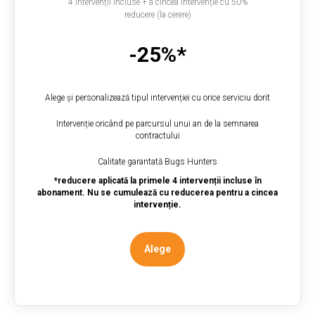
4 intervenții incluse + a cincea intervenție cu 50%
reducere (la cerere)
-25%*
Alege și personalizează tipul intervenției cu orice serviciu dorit
Intervenție oricând pe parcursul unui an de la semnarea
contractului
Calitate garantată Bugs Hunters
*reducere aplicată la primele 4 intervenții incluse în
abonament. Nu se cumulează cu reducerea pentru a cincea
intervenție.
Alege