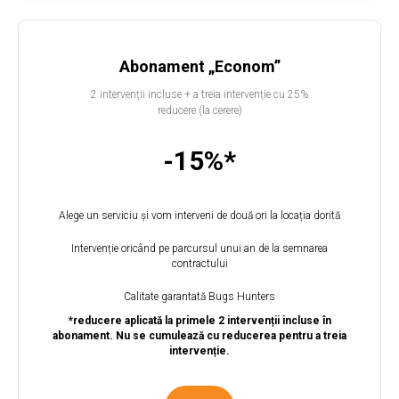
Abonament „
Econom”
2 intervenții incluse + a treia intervenție cu 25%
reducere (la cerere)
-15%*
Alege un serviciu și vom interveni de două ori la locația dorită
Intervenție oricând pe parcursul unui an de la semnarea
contractului
Calitate garantată Bugs Hunters
*reducere aplicată la primele 2 intervenții incluse în
abonament. Nu se cumulează cu reducerea pentru a treia
intervenție.